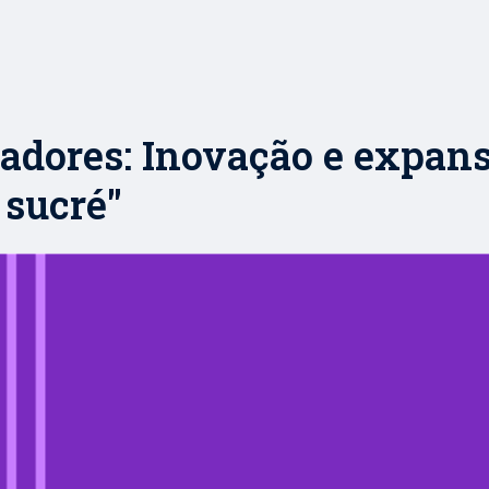
radores: Inovação e expan
 sucré"